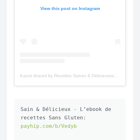
View this post on Instagram
A post shared by Recettes Saines & Délicieuses
(@saindel
Sain & Délicieux - L’ebook de 
recettes Sans Gluten: 
payhip.com/b/Vedyb