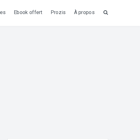
tes
Ebook offert
Prozis
À propos