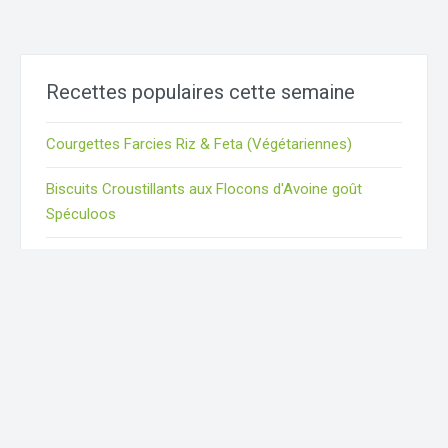
Recettes populaires cette semaine
Courgettes Farcies Riz & Feta (Végétariennes)
Biscuits Croustillants aux Flocons d'Avoine goût
Spéculoos
Tarte à l'Oignon Sans Crème (Légère, Healthy)
Cake Courgette, Tomates & Mozzarella
Roses des Sables aux Flocons d'Avoine
Me suivre :