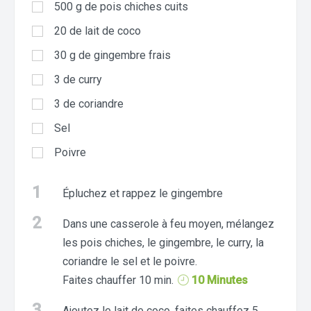
500
g
de pois chiches cuits
20
de lait de coco
30
g
de gingembre frais
3
de curry
3
de coriandre
Sel
Poivre
1
Épluchez et rappez le gingembre
2
Dans une casserole à feu moyen, mélangez
les pois chiches, le gingembre, le curry, la
coriandre le sel et le poivre.
Faites chauffer 10 min.
10 Minutes
3
Ajoutez le lait de coco, faites chauffez 5