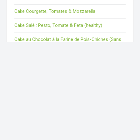
Cake Courgette, Tomates & Mozzarella
Cake Salé : Pesto, Tomate & Feta (healthy)
Cake au Chocolat à la Farine de Pois-Chiches (Sans
Gluten)
Me suivre :
Mes Réseaux
71.2k
18.7k
20.5k