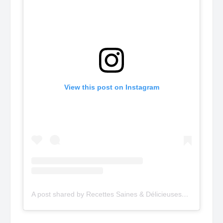
View this post on Instagram
A post shared by Recettes Saines & Délicieuses
(@saindel